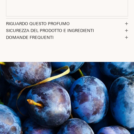
Vai all'articolo 1
Vai all'articolo 2
Vai all'articolo 3
RIGUARDO QUESTO PROFUMO
SICUREZZA DEL PRODOTTO E INGREDIENTI
DOMANDE FREQUENTI