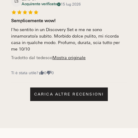
LS
Acquirente verificato
15 lug 2026
Semplicemente wow!
l'ho sentito in un Discovery Set e me ne sono
innamorato/a subito. Morbido dolce pulito, mi ricorda
casa in qualche modo. Profumo, durata, scia tutto per
me 10/10
Tradotto dal tedesco
Mostra originale
Ti è stata utile?
0
0
CARICA ALTRE RECENSIONI