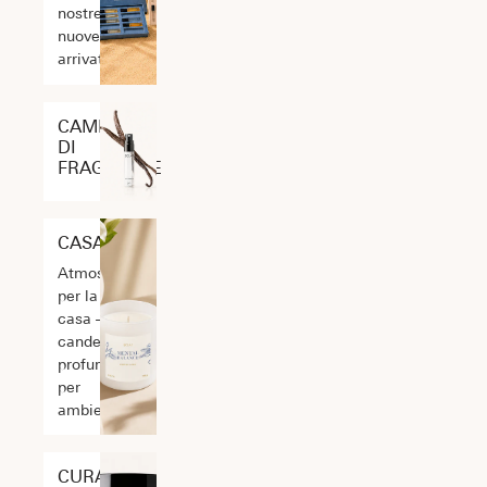
nostre
nuove
arrivate
CAMPIONI
DI
FRAGRANZE
CASA
Atmosfera
per la tua
casa –
candele e
profumatori
per
ambienti
CURA