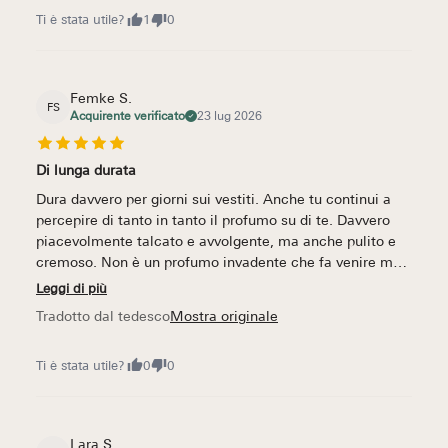
Ti è stata utile?
1
0
Femke S.
FS
Acquirente verificato
23 lug 2026
Di lunga durata
Dura davvero per giorni sui vestiti. Anche tu continui a
percepire di tanto in tanto il profumo su di te. Davvero
piacevolmente talcato e avvolgente, ma anche pulito e
cremoso. Non è un profumo invadente che fa venire mal
di testa.
Leggi di più
Tradotto dal tedesco
Mostra originale
Ti è stata utile?
0
0
Lara S.