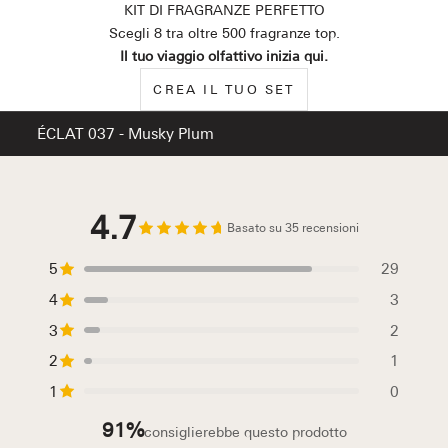
KIT DI FRAGRANZE PERFETTO
Scegli 8 tra oltre 500 fragranze top.
Il tuo viaggio olfattivo inizia qui.
CREA IL TUO SET
ÉCLAT 037 - Musky Plum
4.7
Basato su 35 recensioni
5
29
4
3
3
2
2
1
1
0
91%
consiglierebbe questo prodotto