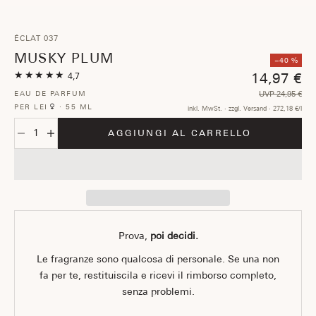
Vai all'articolo 1
Vai all'articolo 2
Vai all'articolo 3
-40%
ÉCLAT 037
MUSKY PLUM
−40 %
★★★★★
14,97 €
4,7
EAU DE PARFUM
UVP 24,95 €
PER LEI
·
55 ML
inkl. MwSt. · zzgl. Versand · 272,18 €/l
Diminuisci quantità
Aumenta quantità
AGGIUNGI AL CARRELLO
Prova,
poi decidi.
Le fragranze sono qualcosa di personale. Se una non
fa per te, restituiscila e ricevi il rimborso completo,
senza problemi.