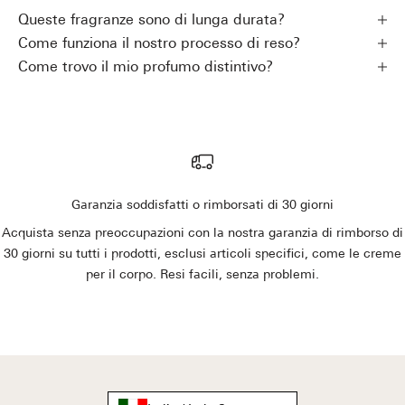
Queste fragranze sono di lunga durata?
Come funziona il nostro processo di reso?
Come trovo il mio profumo distintivo?
Garanzia soddisfatti o rimborsati di 30 giorni
Acquista senza preoccupazioni con la nostra garanzia di rimborso di
30 giorni su tutti i prodotti, esclusi articoli specifici, come le creme
per il corpo. Resi facili, senza problemi.
Vai all'articolo 1
Vai all'articolo 2
Vai all'articolo 3