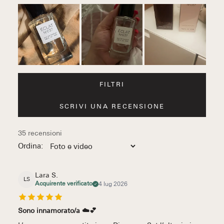
FILTRI
SCRIVI UNA RECENSIONE
1
2
3
4
5
35 recensioni
Ordina:
Lara S.
LS
Acquirente verificato
4 lug 2026
Sono innamorato/a ☁️💕