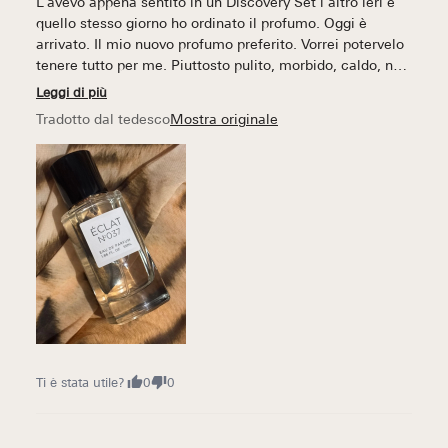
L’avevo appena sentito in un Discovery Set l’altro ieri e
quello stesso giorno ho ordinato il profumo. Oggi è
arrivato. Il mio nuovo profumo preferito. Vorrei potervelo
tenere tutto per me. Piuttosto pulito, morbido, caldo, non
riesco a descriverlo. Profumo fantastico. Direi un 10/10
Leggi di più
Tradotto dal tedesco
Mostra originale
Ti è stata utile?
0
0