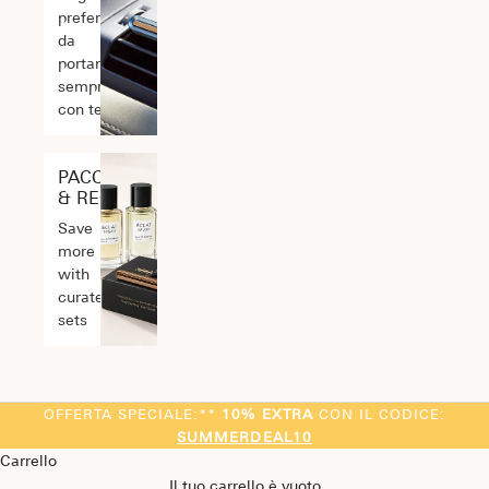
preferita
da
portare
sempre
con te
PACCHETTI
& REGALI
Save
more
with
curated
sets
OFFERTA SPECIALE:**
10% EXTRA
CON IL CODICE:
SUMMERDEAL10
Carrello
Il tuo carrello è vuoto