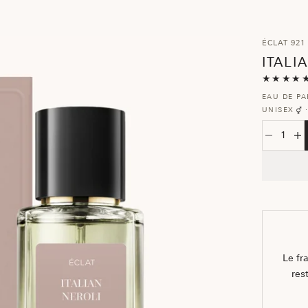
ÉCLAT 921 
ITALI
★★★★
EAU DE P
UNISEX
Diminuisc
Au
Le fr
res