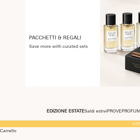
PACCHETTI & REGALI
Save more with curated sets
EDIZIONE ESTATE
Saldi estivi
PROVE
PROFU
OF
Carrello