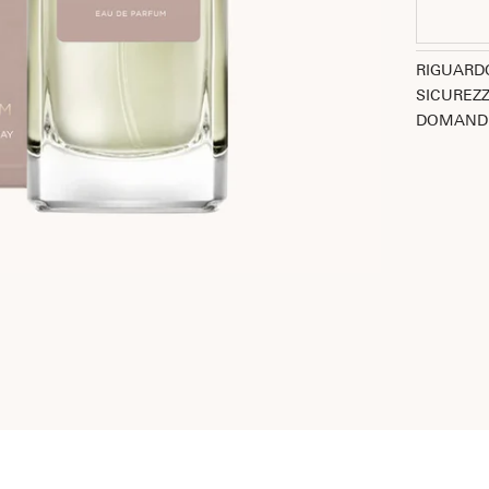
RIGUARD
SICUREZZ
DOMANDE
VEGAN
-40%