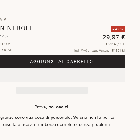
VIP
AN NEROLI
−40 %
★
29,97 €
4,6
ARFUM
UVP 49,95 €
·
55 ML
inkl. MwSt. · zzgl. Versand · 544,91 €/l
i quantità
menta quantità
AGGIUNGI AL CARRELLO
Prova,
poi decidi.
agranze sono qualcosa di personale. Se una non fa per te,
L
tituiscila e ricevi il rimborso completo, senza problemi.