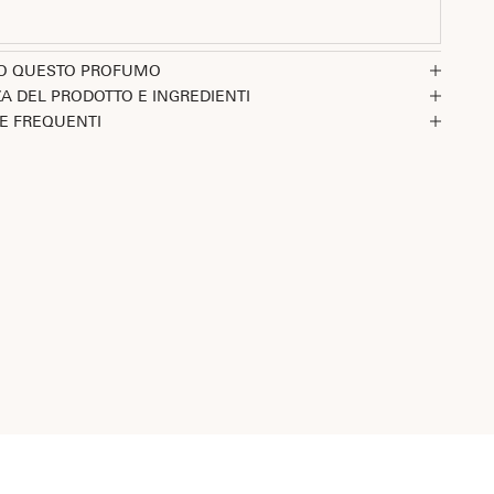
Vai all'articolo 1
Vai all'articolo 2
Vai all'articolo 3
O QUESTO PROFUMO
A DEL PRODOTTO E INGREDIENTI
 FREQUENTI