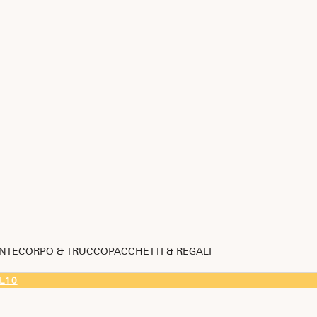
NTE
CORPO & TRUCCO
PACCHETTI & REGALI
L10