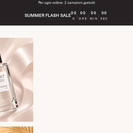
Per ogni ordine: 2 campioni gratuiti
00
00
00
00
SUMMER FLASH SALE
:
:
:
G
ORE
MIN
SEC